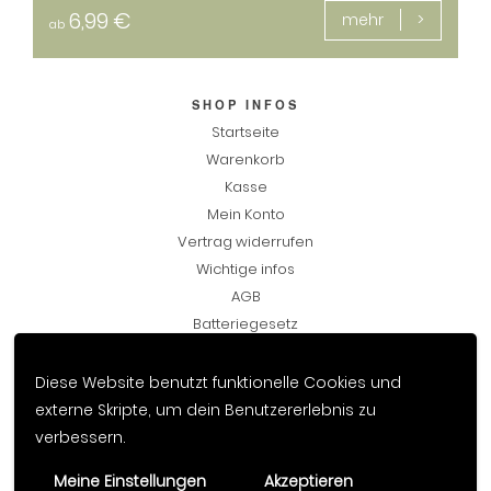
6,99
€
mehr
ab
SHOP INFOS
Startseite
Warenkorb
Kasse
Mein Konto
Vertrag widerrufen
Wichtige infos
AGB
Batteriegesetz
Widerrufsbelehrung und Widerrufsformular
Datenschutzerklärung
Impressum
Diese Website benutzt funktionelle Cookies und
externe Skripte, um dein Benutzererlebnis zu
verbessern.
Meine Einstellungen
Akzeptieren
VERTRAG WIDERRUFEN