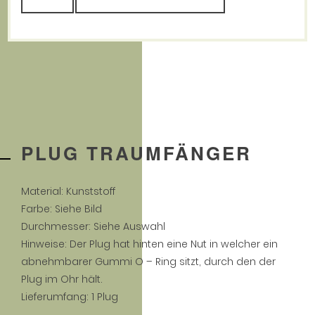
Traumfänger
Menge
PLUG TRAUMFÄNGER
Material: Kunststoff
Farbe: Siehe Bild
Durchmesser: Siehe Auswahl
Hinweise: Der Plug hat hinten eine Nut in welcher ein
abnehmbarer Gummi O – Ring sitzt, durch den der
Plug im Ohr hält.
Lieferumfang: 1 Plug