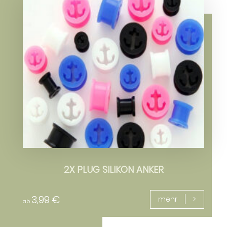
2X PLUG SILIKON ANKER
3,99
€
mehr
ab