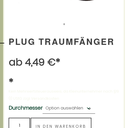
BATTERIEGESETZ
WIDERRUFSBELEHRUNG UND WIDERRUFSFORMULAR
DATENSCHUTZERKLÄRUNG
+
PLUG TRAUMFÄNGER
ab
4,49
€
Kein Mehrwertsteuerausweis, da Kleinunternehmer nach §19
(1) UStG.
zzgl. Versandkosten
Durchmesser
Plug
IN DEN WARENKORB