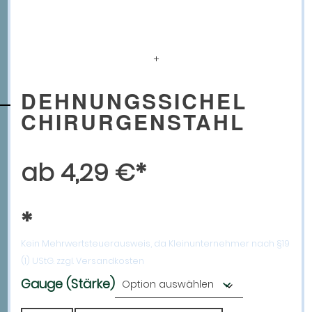
BATTERIEGESETZ
WIDERRUFSBELEHRUNG UND WIDERRUFSFORMULAR
DATENSCHUTZERKLÄRUNG
+
DEHNUNGSSICHEL
CHIRURGENSTAHL
ab
4,29
€
Kein Mehrwertsteuerausweis, da Kleinunternehmer nach §19
(1) UStG.
zzgl. Versandkosten
Gauge (Stärke)