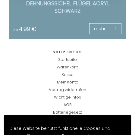
DEHNUNGSSICHEL FLÜGEL ACRYL
SCHWARZ
4,99
€
mehr
ab
SHOP INFOS
Startseite
Warenkorb
Kasse
Mein Konto
Vertrag widerrufen
Wichtige infos
AGB
Batteriegesetz
Widerrufsbelehrung und Widerrufsformular
Datenschutzerklärung
Impressum
Diese Website benutzt funktionelle Cookies und