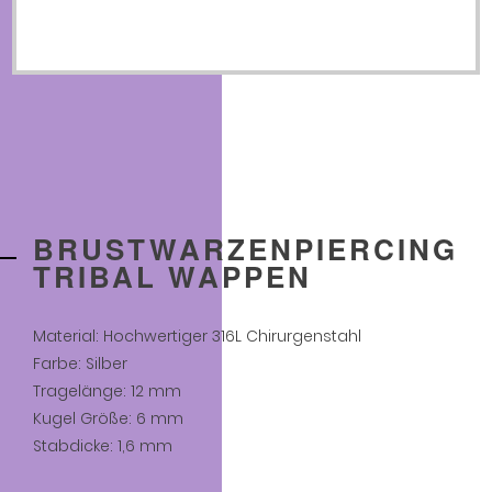
Wappen
Menge
BRUSTWARZENPIERCING
TRIBAL WAPPEN
Material: Hochwertiger 316L Chirurgenstahl
Farbe: Silber
Tragelänge: 12 mm
Kugel Größe: 6 mm
Stabdicke: 1,6 mm