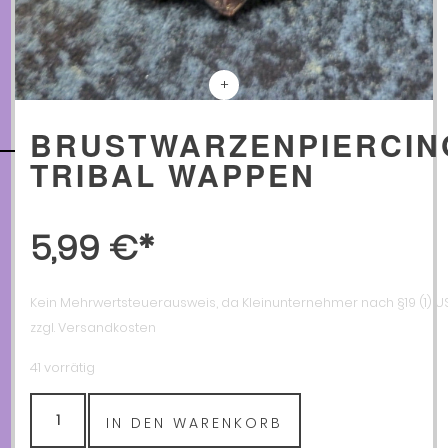
BATTERIEGESETZ
WIDERRUFSBELEHRUNG UND WIDERRUFSFORMULAR
DATENSCHUTZERKLÄRUNG
+
BRUSTWARZENPIERCIN
TRIBAL WAPPEN
5,99
€
Kein Mehrwertsteuerausweis, da Kleinunternehmer nach §19 (1) US
zzgl. Versandkosten
41 vorrätig
Brustwarzenpiercing
IN DEN WARENKORB
Tribal